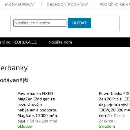
JAK NAKUPOVAT
OBCHODNÍ PODMÍNKY
PODMÍNKY OCH
HLEDAT
ení na HEUREKA.CZ
Napište nám
erbanky
odávanější
Powerbanka FIXED
Powerbanka FIX
MagZen (2nd gen.) s
Zen 20 Pro s LCD
bezdrátovým
displejem a výs
nabíjením a podporou
130W, 20 000 mA
MagSafe, 10 000 mAh,
černá
+ Dárek
blue
+ Dárek Zdarma!
Zdarma!
Skladem
Skladem