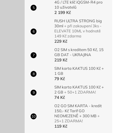
4G / LTE klíč iQGSM-R4 pro
10 uživatelů
2 199 Kč
RUSH ULTRA STRONG big
30ml
+ při zakoupení 3ks -
ELEVATE 10ML v hodnotě
149 Kč zdarma
229 Kč
O2 SIM s kreditem 50 Kč, 15
GB DAT - UKRAJINA
219 Kč
SIM karta KAKTUS 100 Kč +
1 GB
79 Kč
SIM karta KAKTUS 100 Kč +
2 GB
+ 50+1 ZDARMA!
74 Kč
O2 GO SIM KARTA - kredit
150,- Kč Tarif GO
NEOMEZENĚ + 300 MB
+
25+1 ZDARMA!
119 Kč