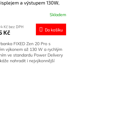
A
isplejem a výstupem 130W,
00 mAh, černá
+ Dárek
R
Skladem
ma!
M
04 Kč bez DPH
Do košíku
5 Kč
A
banka FIXED Zen 20 Pro s
ým výkonem až 130 W a rychlým
ením ve standardu Power Delivery
káže nahradit i nejvýkonnější
u nabíječku a je tak skvělým...
O
v
l
á
d
a
c
í
p
r
v