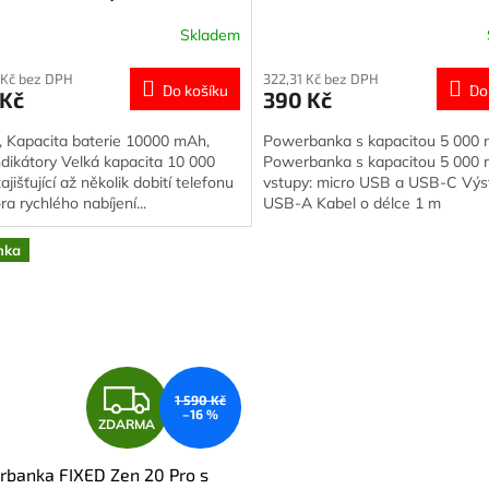
Skladem
 Kč bez DPH
322,31 Kč bez DPH
Do košíku
Do
 Kč
390 Kč
, Kapacita baterie 10000 mAh,
Powerbanka s kapacitou 5 000
dikátory Velká kapacita 10 000
Powerbanka s kapacitou 5 000
jišťující až několik dobití telefonu
vstupy: micro USB a USB-C Výs
a rychlého nabíjení...
USB-A Kabel o délce 1 m
nka
Z
1 590 Kč
–16 %
ZDARMA
D
banka FIXED Zen 20 Pro s