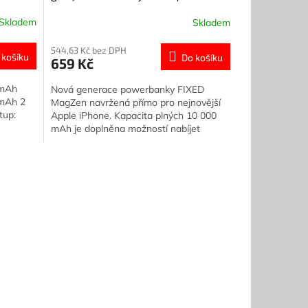
podporou MagSafe, 10 000 mAh,
Skladem
Skladem
blue
+ Dárek Zdarma!
544,63 Kč bez DPH
 košíku
Do košíku
659 Kč
 mAh
Nová generace powerbanky FIXED
 mAh 2
MagZen navržená přímo pro nejnovější
tup:
Apple iPhone. Kapacita plných 10 000
mAh je doplněna možností nabíjet
iPhone bezdrátově a maximální
rychlostí...