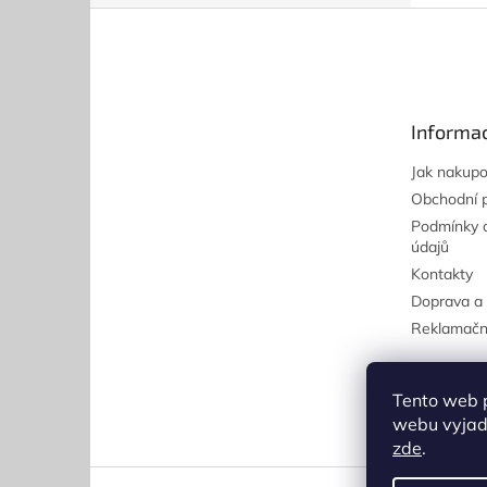
Z
á
p
a
t
Informac
í
Jak nakupo
Obchodní 
Podmínky 
údajů
Kontakty
Doprava a 
Reklamačn
Tento web 
webu vyjadř
zde
.