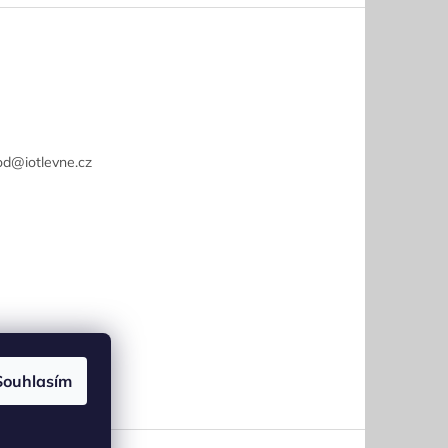
od
@
iotlevne.cz
Souhlasím