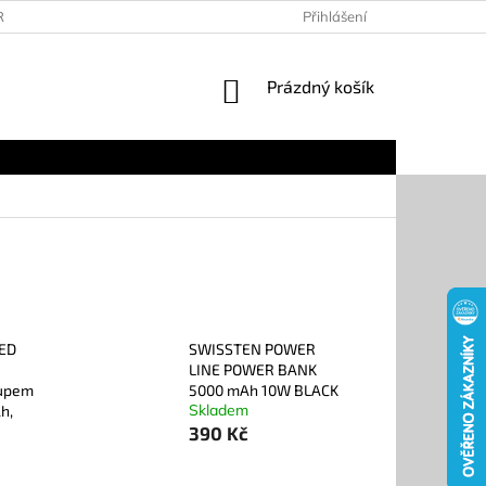
RANY OSOBNÍCH ÚDAJŮ
KONTAKTY
Přihlášení
DOPRAVA A PLATBA
NÁKUPNÍ
Prázdný košík
KOŠÍK
ED
SWISSTEN POWER
LINE POWER BANK
tupem
5000 mAh 10W BLACK
Skladem
h,
390 Kč