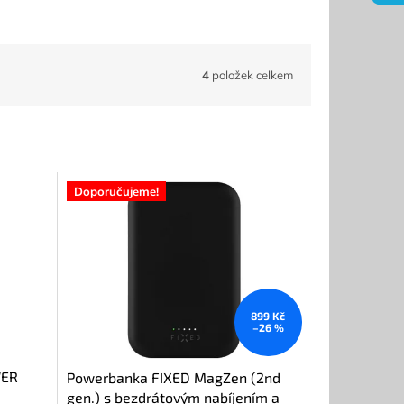
4
položek celkem
Doporučujeme!
899 Kč
–26 %
WER
Powerbanka FIXED MagZen (2nd
gen.) s bezdrátovým nabíjením a