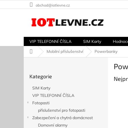
Přejít
obchod@iotlevne.cz
na
obsah
VIP TELEFONNÍ ČÍSLA
SIM Karty
Hodnoc
Domů
Mobilní příslušenství
Powerbanky
P
Pow
o
Přeskočit
s
Kategorie
kategorie
Nejpr
t
r
SIM Karty
a
VIP TELEFONNÍ ČÍSLA
n
Fotopasti
n
í
příslušenství pro fotopasti
p
Zabezpečení a chytrá domácnost
a
Domovní alarmy