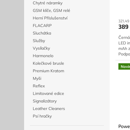
Chytré náramky
ů
GSM klíče, GSM relé
Herní Příslušenství
321,49
389
FLACARP
Sluchátka
Černá
Služby
LED in
Vysílačky
mAh za
Podpor
Harmonelo
Kolečkové brusle
Novi
Premium Kratom
Myši
Reflex
Limitované edice
Signalizátory
Leather Cleaners
Psí hračky
Power