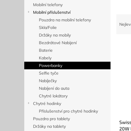
n
Mobilní telefony
e
Mobilní příslušenství
l
Ř
Pouzdra na mobilní telefony
a
Nejlev
Skla/Folie
z
Držáky na mobily
e
n
Bezdrátové Nabijení
í
Baterie
p
Kabely
V
r
ý
Powerbanky
o
p
Selfie tyče
d
i
Nabíječky
u
s
k
Nabíjení do auta
p
t
Chytré lokátory
r
ů
o
Chytré hodinky
d
Příslušenství pro chytré hodinky
u
Pouzdra pro tablety
Swis
k
Držáky na tablety
20W 
t