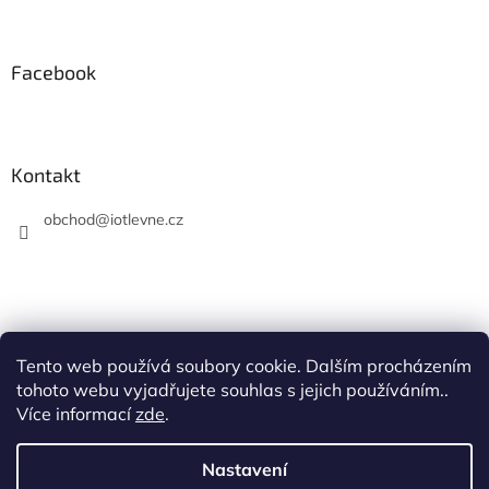
Facebook
Kontakt
obchod
@
iotlevne.cz
Tento web používá soubory cookie. Dalším procházením
Hodnocení na Heureka.cz
tohoto webu vyjadřujete souhlas s jejich používáním..
Více informací
zde
.
Nastavení
Vytvořil Shoptet