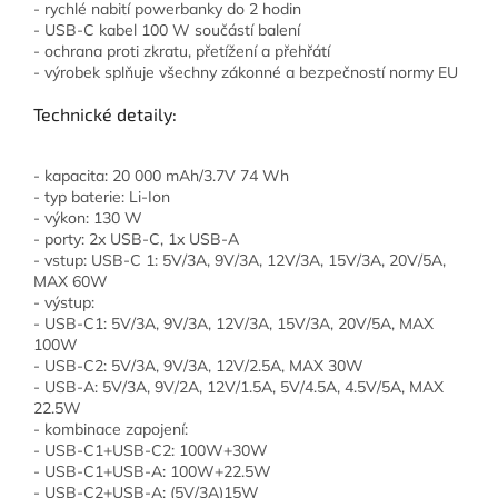
- rychlé nabití powerbanky do 2 hodin
- USB-C kabel 100 W součástí balení
- ochrana proti zkratu, přetížení a přehřátí
- výrobek splňuje všechny zákonné a bezpečností normy EU
Technické detaily:
- kapacita: 20 000 mAh/3.7V 74 Wh
- typ baterie: Li-Ion
- výkon: 130 W
- porty: 2x USB-C, 1x USB-A
- vstup: USB-C 1: 5V/3A, 9V/3A, 12V/3A, 15V/3A, 20V/5A,
MAX 60W
- výstup:
- USB-C1: 5V/3A, 9V/3A, 12V/3A, 15V/3A, 20V/5A, MAX
100W
- USB-C2: 5V/3A, 9V/3A, 12V/2.5A, MAX 30W
- USB-A: 5V/3A, 9V/2A, 12V/1.5A, 5V/4.5A, 4.5V/5A, MAX
22.5W
- kombinace zapojení:
- USB-C1+USB-C2: 100W+30W
- USB-C1+USB-A: 100W+22.5W
- USB-C2+USB-A: (5V/3A)15W