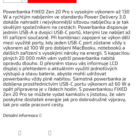
Powerbanka FIXED Zen 20 Pro s vysokým výkonem až 130
W a rychlým nabíjením ve standardu Power Delivery 3.0
dokáže nahradit i nejvýkonnější síťovou nabíječku a je tak
skvělým společníkem na cestách. Powerbanka disponuje
jedním USB-A a dvojicí USB-C portů, kterými lze nabíjet až
tři zařízení současně. Při kombinaci zapojení se výkon dělí
mezi využité porty, kdy jeden USB-C port zůstane vždy s
výkonem až 100 W pro dobíjení MacBooku, notebooků a
dalších zařízení s vysokými nároky na energii. S kapacitou
plných 20 000 mAh vám vydrží powerbanka nabitá
opravdu dlouho. O přesném stavu vás informuje LCD
displej s přehledem o aktuálním využití jednotlivých
výstupů a stavu baterie, abyste mohli udržovat
powerbanku vždy plně nabitou. Samotná powerbanka je
dobíjena prostřednictvím USB-C portu výkonem až 60 W a
opět připravena je v řádech hodin. S powerbankou FIXED
Zen 20 Pro se můžete vydat kamkoliv s jistotou, že vám
poskytne dostatek energie jak pro dobrodružné výpravy,
tak pro vaše pracovní cesty.
Detailní informace