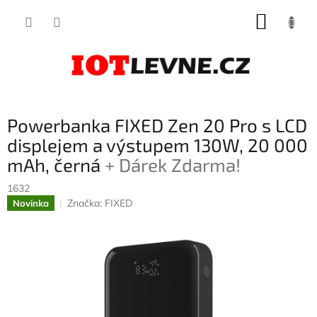
Přejít
NÁKUP
na
obsah
KOŠÍK
Powerbanka FIXED Zen 20 Pro s LCD
displejem a výstupem 130W, 20 000
mAh, černá
+ Dárek Zdarma!
1632
Značka:
FIXED
Novinka