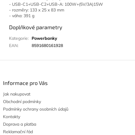
- USB-C1+USB-C2+USB-A: 100W+(5V/3A)15W
- rozměry: 133 x 25 x 83 mm
- váha: 391 g
Doplňkové parametry
Kategorie
:
Powerbanky
EAN
:
8591680161928
Z
á
p
a
Informace pro Vás
t
Jak nakupovat
í
Obchodní podmínky
Podmínky ochrany osobních údajů
Kontakty
Doprava a platba
Reklamační řád