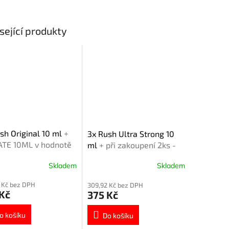
sející produkty
sh Original 10 ml
+
3x Rush Ultra Strong 10
ATE 10ML v hodnotě
ml
+ při zakoupení 2ks -
č zdarma!
ELEVATE 10ML v hodnotě
Skladem
Skladem
149 Kč zdarma!
 Kč bez DPH
309,92 Kč bez DPH
Kč
375 Kč
o košíku
Do košíku