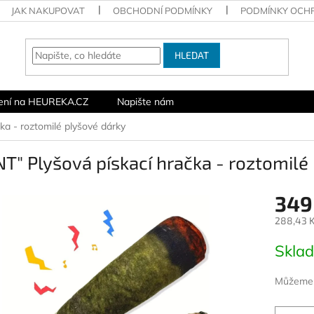
JAK NAKUPOVAT
OBCHODNÍ PODMÍNKY
PODMÍNKY OCH
HLEDAT
ení na HEUREKA.CZ
Napište nám
ka - roztomilé plyšové dárky
NT" Plyšová pískací hračka - roztomilé
349
288,43 K
Měrná
Skla
cena:
Můžeme d