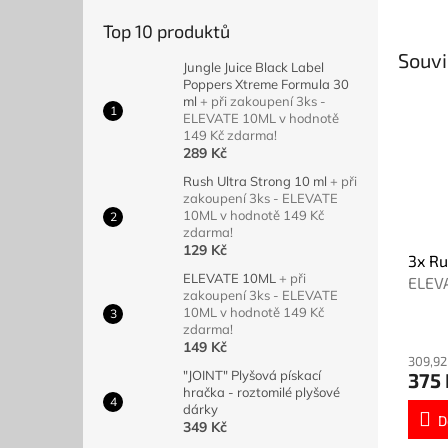
Top 10 produktů
Souvi
Jungle Juice Black Label
Poppers Xtreme Formula 30
ml
+ při zakoupení 3ks -
ELEVATE 10ML v hodnotě
149 Kč zdarma!
289 Kč
Rush Ultra Strong 10 ml
+ při
zakoupení 3ks - ELEVATE
10ML v hodnotě 149 Kč
zdarma!
129 Kč
3x Ru
ELEVATE 10ML
+ při
ELEV
zakoupení 3ks - ELEVATE
149 K
10ML v hodnotě 149 Kč
zdarma!
149 Kč
309,92
"JOINT" Plyšová pískací
375 
hračka - roztomilé plyšové
dárky
D
349 Kč