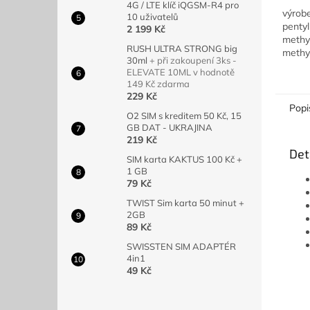
4G / LTE klíč iQGSM-R4 pro
výrob
10 uživatelů
pentyl
2 199 Kč
methyl
RUSH ULTRA STRONG big
methyl
30ml
+ při zakoupení 3ks -
uchov
ELEVATE 10ML v hodnotě
dobře
149 Kč zdarma
výrobe
229 Kč
Popi
O2 SIM s kreditem 50 Kč, 15
GB DAT - UKRAJINA
219 Kč
Det
SIM karta KAKTUS 100 Kč +
1 GB
79 Kč
TWIST Sim karta 50 minut +
2GB
89 Kč
SWISSTEN SIM ADAPTÉR
4in1
49 Kč