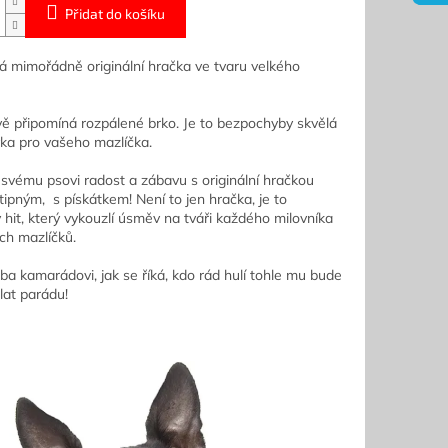
Přidat do košíku
á mimořádně originální hračka ve tvaru velkého
ě připomíná rozpálené brko. Je to bezpochyby skvělá
ka pro vašeho mazlíčka.
 svému psovi radost a zábavu s originální hračkou
tipným, s pískátkem! Není to jen hračka, je to
 hit, který vykouzlí úsměv na tváři každého milovníka
ch mazlíčků.
ba kamarádovi, jak se říká, kdo rád hulí tohle mu bude
at parádu!