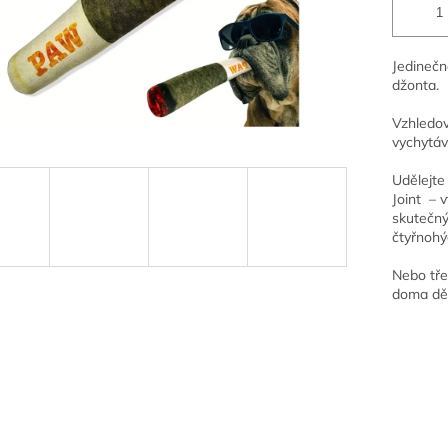
Jedinečn
džonta.
Vzhledov
vychytáv
Udělejte
Joint – v
skutečný
čtyřnohý
Nebo tře
doma děl