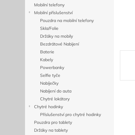
n
Mobilní telefony
e
Mobilní příslušenství
l
Pouzdra na mobilní telefony
Skla/Folie
Držáky na mobily
Bezdrátové Nabijení
Baterie
Kabely
Powerbanky
Selfie tyče
Nabíječky
Nabíjení do auta
Chytré lokátory
Chytré hodinky
Příslušenství pro chytré hodinky
Pouzdra pro tablety
Držáky na tablety