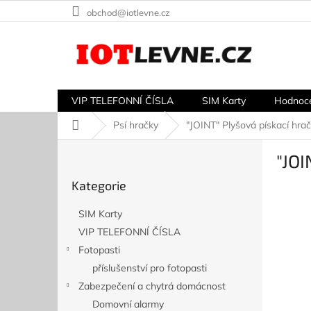
Přejít
obchod@iotlevne.cz
na
obsah
VIP TELEFONNÍ ČÍSLA
SIM Karty
Hodnoc
Domů
Psí hračky
"JOINT" Plyšová pískací hrač
P
"JOI
o
Přeskočit
s
Kategorie
kategorie
t
r
SIM Karty
a
VIP TELEFONNÍ ČÍSLA
n
Fotopasti
n
í
příslušenství pro fotopasti
p
Zabezpečení a chytrá domácnost
a
Domovní alarmy