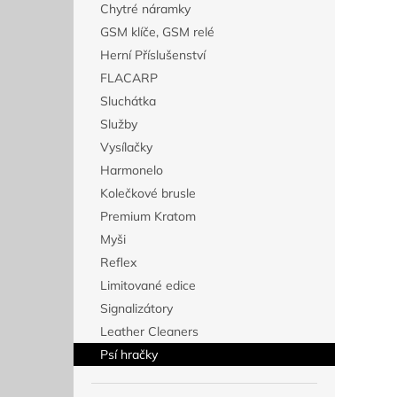
Chytré náramky
GSM klíče, GSM relé
Herní Příslušenství
FLACARP
Sluchátka
Služby
Vysílačky
Harmonelo
Kolečkové brusle
Premium Kratom
Myši
Reflex
Limitované edice
Signalizátory
Leather Cleaners
Psí hračky