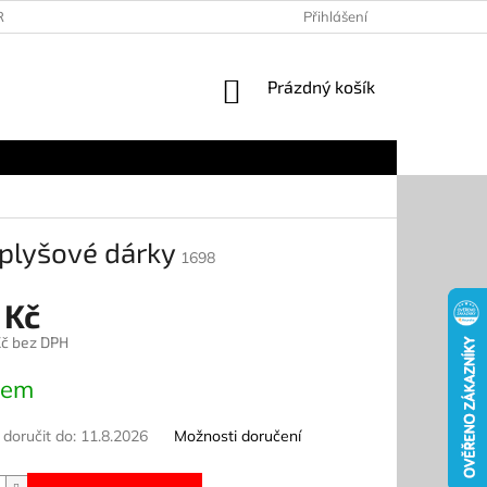
RANY OSOBNÍCH ÚDAJŮ
KONTAKTY
Přihlášení
DOPRAVA A PLATBA
NÁKUPNÍ
Prázdný košík
KOŠÍK
 plyšové dárky
1698
 Kč
č bez DPH
dem
oručit do:
11.8.2026
Možnosti doručení