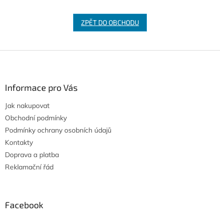
ZPĚT DO OBCHODU
Z
á
p
a
Informace pro Vás
t
Jak nakupovat
í
Obchodní podmínky
Podmínky ochrany osobních údajů
Kontakty
Doprava a platba
Reklamační řád
Facebook