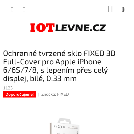
Přejít
NÁKUP
na
obsah
KOŠÍK
Ochranné tvrzené sklo FIXED 3D
Full-Cover pro Apple iPhone
6/6S/7/8, s lepením přes celý
displej, bílé, 0.33 mm
1123
Značka:
FIXED
Doporučujeme!