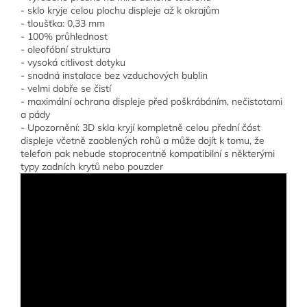
- sklo kryje celou plochu displeje až k okrajům
- tloušťka: 0,33 mm
- 100% průhlednost
- oleofóbní struktura
- vysoká citlivost dotyku
- snadná instalace bez vzduchových bublin
- velmi dobře se čistí
- maximální ochrana displeje před poškrábáním, nečistotami
a pády
- Upozornění: 3D skla kryjí kompletně celou přední část
displeje včetně zaoblených rohů a může dojít k tomu, že
telefon pak nebude stoprocentně kompatibilní s některými
typy zadních krytů nebo pouzder