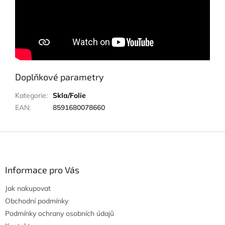
Doplňkové parametry
Kategorie
:
Skla/Folie
EAN
:
8591680078660
Z
á
p
a
Informace pro Vás
t
Jak nakupovat
í
Obchodní podmínky
Podmínky ochrany osobních údajů