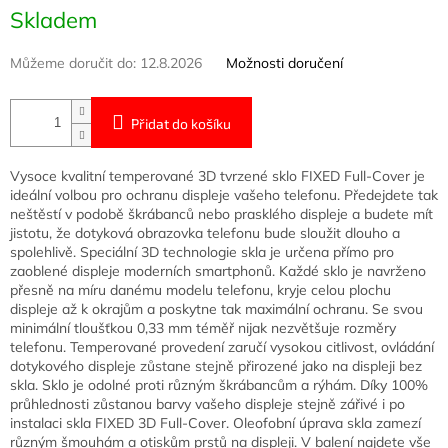
Měrná
Skladem
cena:
Můžeme doručit do:
12.8.2026
Možnosti doručení
Přidat do košíku
Vysoce kvalitní temperované 3D tvrzené sklo FIXED Full-Cover je
ideální volbou pro ochranu displeje vašeho telefonu. Předejdete tak
neštěstí v podobě škrábanců nebo prasklého displeje a budete mít
jistotu, že dotyková obrazovka telefonu bude sloužit dlouho a
spolehlivě. Speciální 3D technologie skla je určena přímo pro
zaoblené displeje moderních smartphonů. Každé sklo je navrženo
přesně na míru danému modelu telefonu, kryje celou plochu
displeje až k okrajům a poskytne tak maximální ochranu. Se svou
minimální tloušťkou 0,33 mm téměř nijak nezvětšuje rozměry
telefonu. Temperované provedení zaručí vysokou citlivost, ovládání
dotykového displeje zůstane stejně přirozené jako na displeji bez
skla. Sklo je odolné proti různým škrábancům a rýhám. Díky 100%
průhlednosti zůstanou barvy vašeho displeje stejně zářivé i po
instalaci skla FIXED 3D Full-Cover. Oleofobní úprava skla zamezí
různým šmouhám a otiskům prstů na displeji. V balení najdete vše