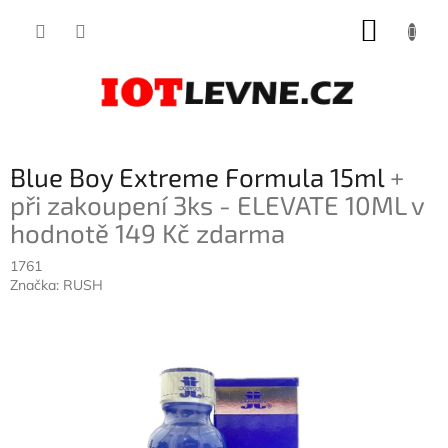
Přejít
NÁKUP
na
obsah
KOŠÍK
Blue Boy Extreme Formula 15ml
+
při zakoupení 3ks - ELEVATE 10ML v
hodnotě 149 Kč zdarma
1761
Značka:
RUSH