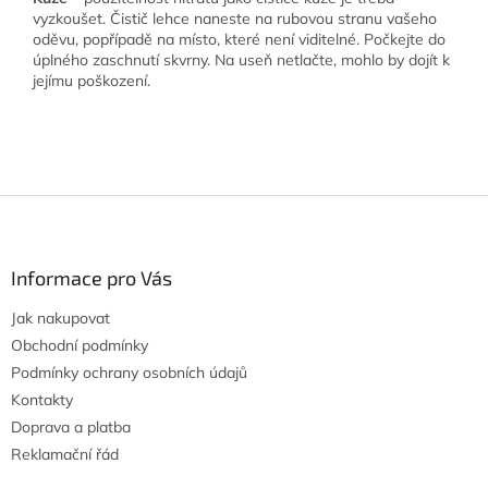
vyzkoušet. Čistič lehce naneste na rubovou stranu vašeho
oděvu, popřípadě na místo, které není viditelné. Počkejte do
úplného zaschnutí skvrny. Na useň netlačte, mohlo by dojít k
jejímu poškození.
Z
á
p
a
Informace pro Vás
t
Jak nakupovat
í
Obchodní podmínky
Podmínky ochrany osobních údajů
Kontakty
Doprava a platba
Reklamační řád