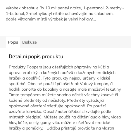
výrobek obsahuje 3x 10 ml: pentyl nitrite, 1-pentanol, 2-methyl-
1-butanol, 2-methylbutyl nitrite uchovávejte na chladném,
dobře větraném místě výrobek je velmi hořlavý,...
Popis
Diskuze
Detailní popis produktu
Produkty Poppers jsou ošetřujících přípravky na kůži a
úpravu erotických kožených oděvů a kožených erotických
hraček a doplňků. Tyto produkty nejsou určeny k lidské
spotřebě. Obecné použití při ošetření: Vatový tampón, či
hadřík ponořte do kapaliny a nasajte malé množství tekutiny.
Tímto tampónem můžete snadno očistit všechny kovové či
kožené předměty od nečistoty. Předměty vyžadující
opakované ošetření ošetřujte opakovaně. Po použití
uzavřete lahvičku. Obsah/materiál/obal zlikvidujte podle
místních předpisů. Můžete použít na čištění audio hlav, video
hlav, kůže, ocely, gumy, v4a. můžete ošetřovat erotické
hračky a pomůcky. Údržbu přístrojů provádíte na vlastní