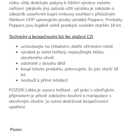
riziko, vždy dodržujte pokyny k čištění výrobce vašeho
zařízení. Jakýkoliv jiný způsob užití výrobku je zakázán a
zákazník uzavřením kupní smlouvy souhlasí s příslušným
článkem VOP upravujícím prodej výrobků Poppers. Produkty
Poppers jsou legálně volně prodejné osobám starším 18 let.
Technický a bezpečnostní list (ke stažení CZ)
uchovávejte na chladném, dobře větraném místě
výrobek je velmi hořlavý, nepoužívejte blízko
otevřeného ohně!
odstranit z dosahu dětí!
koupí tohoto produktu, potvrzujete, že jste starší 18
let.
neslouží k přímé inhalaci!
POZOR! Látka je vysoce hořlavá - při práci s ošetřujícím
přípravkem je přísně zakázáno kouření a manipulace s
otevřeným ohněm. Je nutné dodržovat bezpečnostní
opatření.
Pozor: