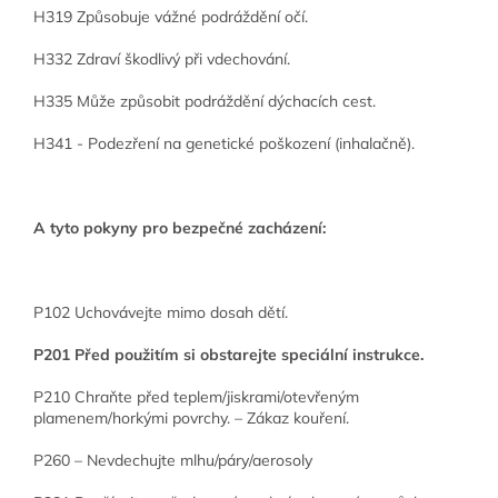
H319 Způsobuje vážné podráždění očí.
H332 Zdraví škodlivý při vdechování.
H335 Může způsobit podráždění dýchacích cest.
H341 - Podezření na genetické poškození (inhalačně).
A tyto pokyny pro bezpečné zacházení:
P102 Uchovávejte mimo dosah dětí.
P201 Před použitím si obstarejte speciální instrukce.
P210 Chraňte před teplem/jiskrami/otevřeným
plamenem/horkými povrchy. – Zákaz kouření.
P260 – Nevdechujte mlhu/páry/aerosoly