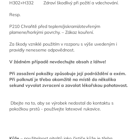
H302+H332 Zdraví škodlivý při požití a vdechování.
Resp.
P210 Chraňtě před teplem/jiskrami/otevřeným
plamene/horkými povrchy. – Zákaz kouření.
Za škody vzniklé použitím v rozporu s výše uvedeným i
pravidly neneseme odpovědnost.
V žádném případě nevdechujte obsah z láhve!
Při zasažení pokožky způsobuje její podráždění a exém.
Při polknutí je třeba okamžitě na místě do několika
sekund vyvolat zvracení a zavolat lékařskou pohotovost.
Dbejte na to, aby se výrobek nedostal do kontaktu s
pokožkou prstů - používejte latexové rukavice.
Kůže
– použitelnost nitrátů jako čističe kůže je třeba