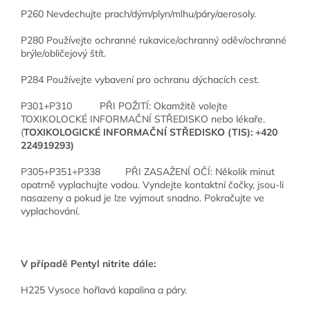
P260 Nevdechujte prach/dým/plyn/mlhu/páry/aerosoly.
P280 Používejte ochranné rukavice/ochranný oděv/ochranné
brýle/obličejový štít.
P284 Používejte vybavení pro ochranu dýchacích cest.
P301+P310 PŘI POŽITÍ: Okamžitě volejte
TOXIKOLOCKÉ INFORMAČNÍ STŘEDISKO nebo lékaře.
(
TOXIKOLOGICKÉ INFORMAČNÍ STŘEDISKO (TIS): +420
224919293)
P305+P351+P338 PŘI ZASAŽENÍ OČÍ: Několik minut
opatrně vyplachujte vodou. Vyndejte kontaktní čočky, jsou-li
nasazeny a pokud je lze vyjmout snadno. Pokračujte ve
vyplachování.
V případě Pentyl nitrite dále:
H225 Vysoce hořlavá kapalina a páry.