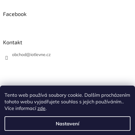
Facebook
Kontakt
obchod
@
iotlevne.cz
Tento web používá soubory cookie. Dalším procházením
Hodnocení na Heureka.cz
tohoto webu vyjadřujete souhlas s jejich používáním..
Více informací
zde
.
Nastavení
Vytvořil Shoptet