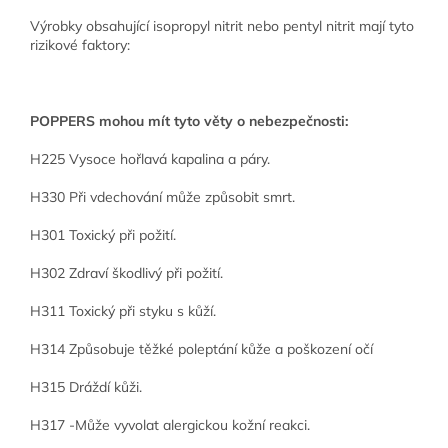
Výrobky obsahující isopropyl nitrit nebo pentyl nitrit mají tyto
rizikové faktory:
POPPERS mohou mít tyto věty o nebezpečnosti:
H225 Vysoce hořlavá kapalina a páry.
H330 Při vdechování může způsobit smrt.
H301 Toxický při požití.
H302 Zdraví škodlivý při požití.
H311 Toxický při styku s kůží.
H314 Způsobuje těžké poleptání kůže a poškození očí
H315 Dráždí kůži.
H317 -Může vyvolat alergickou kožní reakci.