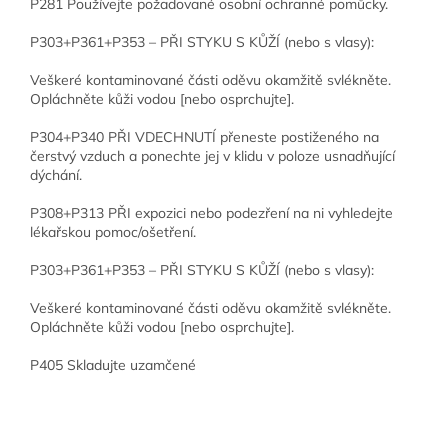
P281 Používejte požadované osobní ochranné pomůcky.
P303+P361+P353 – PŘI STYKU S KŮŽÍ (nebo s vlasy):
Veškeré kontaminované části oděvu okamžitě svlékněte.
Opláchněte kůži vodou [nebo osprchujte].
P304+P340 PŘI VDECHNUTÍ přeneste postiženého na
čerstvý vzduch a ponechte jej v klidu v poloze usnadňující
dýchání.
P308+P313 PŘI expozici nebo podezření na ni vyhledejte
lékařskou pomoc/ošetření.
P303+P361+P353 – PŘI STYKU S KŮŽÍ (nebo s vlasy):
Veškeré kontaminované části oděvu okamžitě svlékněte.
Opláchněte kůži vodou [nebo osprchujte].
P405 Skladujte uzamčené