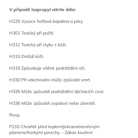
V případě Isopropyl nitrite dále:
H225 Vysoce hořlavá kapalina a páry.
H301 Toxický při požití.
H311 Toxický při styku s kůží.
H315 Dráždí kůži.
H319 Způsobuje vážné podráždění očí.
H330 Při vdechování může způsobit smrt.
H335 Může způsobit podráždění dýchacích cest.
H336 Může způsobit ospalost nebo závratě.
Resp.
P210 Chraňtě před teplem/jiskrami/otevřeným
plamene/horkými povrchy. – Zákaz kouření.