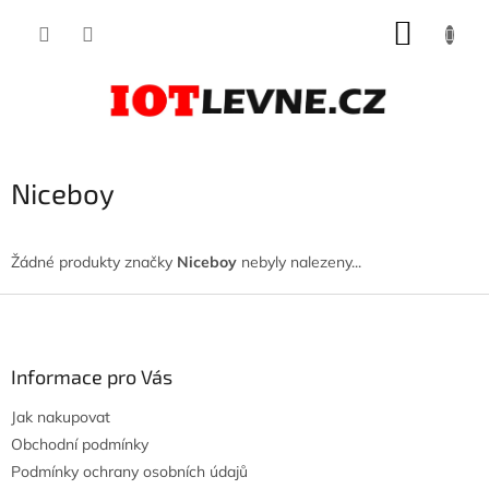
Přejít
NÁKUP
na
obsah
KOŠÍK
Niceboy
Žádné produkty značky
Niceboy
nebyly nalezeny...
Z
á
p
a
Informace pro Vás
t
Jak nakupovat
í
Obchodní podmínky
Podmínky ochrany osobních údajů