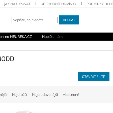
JAK NAKUPOVAT
OBCHODNÍ PODMÍNKY
PODMÍNKY OCH
HLEDAT
ení na HEUREKA.CZ
Napište nám
MODD
OTEVŘÍT FILTR
nější
Nejdražší
Nejprodávanější
Abecedně