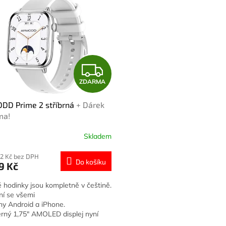
Z
ZDARMA
D
DD Prime 2 stříbrná
+ Dárek
A
ma!
R
Skladem
M
42 Kč bez DPH
Do košíku
9 Kč
A
 hodinky jsou kompletně v češtině.
ní se všemi
ny Android a iPhone.
rný 1,75″ AMOLED displej nyní
..