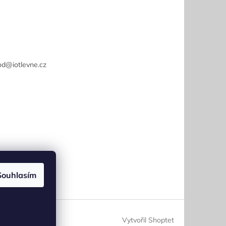
od
@
iotlevne.cz
Souhlasím
Vytvořil Shoptet