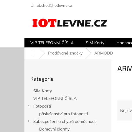
Přejít
obchod@iotlevne.cz
na
obsah
VIP TELEFONNÍ ČÍSLA
SIM Karty
Hodnoc
Domů
Prodávané značky
ARMODD
P
AR
o
Přeskočit
s
Kategorie
kategorie
t
r
SIM Karty
a
VIP TELEFONNÍ ČÍSLA
n
Ř
Fotopasti
n
a
Nejlev
í
příslušenství pro fotopasti
z
p
Zabezpečení a chytrá domácnost
e
a
V
n
Domovní alarmy