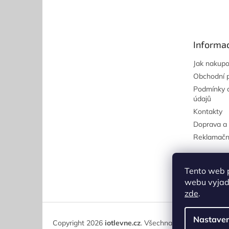
á
p
a
t
Informac
í
Jak nakupo
Obchodní 
Podmínky 
údajů
Kontakty
Doprava a 
Reklamačn
Tento web 
webu vyjadř
zde
.
Nastaven
Copyright 2026
iotlevne.cz
. Všechna práva vyhrazena