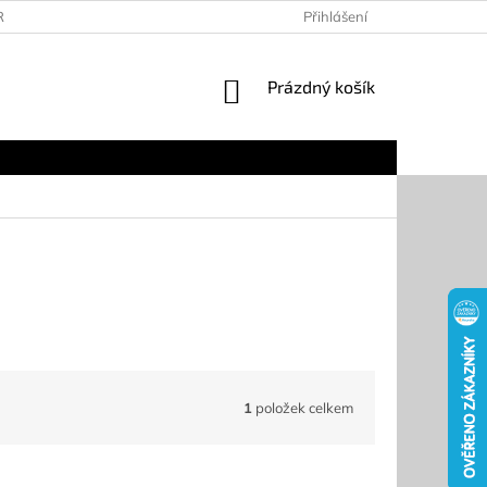
RANY OSOBNÍCH ÚDAJŮ
KONTAKTY
Přihlášení
DOPRAVA A PLATBA
NÁKUPNÍ
Prázdný košík
KOŠÍK
1
položek celkem