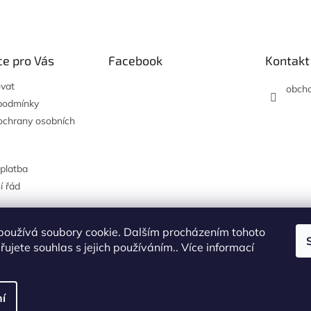
e pro Vás
Facebook
Kontakt
vat
obch
podmínky
ochrany osobních
platba
í řád
používá soubory cookie. Dalším procházením tohoto
Hodnocení na Heureka.cz
ujete souhlas s jejich používáním.. Více informací
í
.