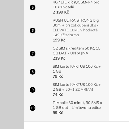
4G / LTE klíč iQGSM-R4 pro
10 uživatelů
2 199 Kč
RUSH ULTRA STRONG big
30ml
+ při zakoupení 3ks -
ELEVATE 10ML v hodnotě
149 Kč zdarma
199 Kč
O2 SIM s kreditem 50 Kč, 15
GB DAT - UKRAJINA
219 Kč
SIM karta KAKTUS 100 Kč +
1 GB
79 Kč
SIM karta KAKTUS 100 Kč +
2 GB
+ 50+1 ZDARMA!
74 Kč
T-Mobile 30 minut, 30 SMS a
1 GB dat - Limitovaná edice
99 Kč
Z