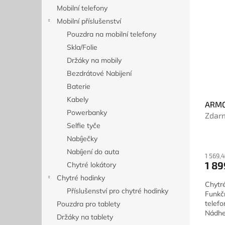
n
ý
í
Mobilní telefony
e
p
p
Mobilní příslušenství
l
i
r
Pouzdra na mobilní telefony
s
o
Skla/Folie
p
d
r
Držáky na mobily
u
o
k
Bezdrátové Nabijení
d
t
Baterie
u
ů
Kabely
ARMO
k
Powerbanky
Zdar
t
Selfie tyče
ů
Nabíječky
Nabíjení do auta
1 569,
1 89
Chytré lokátory
Chytré hodinky
Chytré
Příslušenství pro chytré hodinky
Funkč
telefo
Pouzdra pro tablety
Nádhe
Držáky na tablety
nově s.