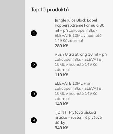
Top 10 produktů
Jungle Juice Black Label
Poppers Xtreme Formula 30
ml
+ při zakoupení 3ks -
ELEVATE 10ML v hodnotě
149 Kč zdarma!
289 Kč
Rush Ultra Strong 10 ml
+ při
zakoupení 3ks - ELEVATE
10ML v hodnotě 149 Kč
zdarma!
119 Kč
ELEVATE 10ML
+ při
zakoupení 3ks - ELEVATE
10ML v hodnotě 149 Kč
zdarma!
149 Kč
"JOINT" Plyšová pískací
hračka - roztomilé plyšové
dárky
349 Kč