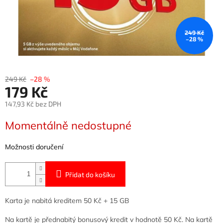
249 Kč
–28 %
249 Kč
–28 %
179 Kč
147,93 Kč bez DPH
Měrná
Momentálně nedostupné
cena:
Možnosti doručení
Přidat do košíku
Karta je nabitá kreditem 50 Kč + 15 GB
Na kartě je přednabitý bonusový kredit v hodnotě 50 Kč. Na kartě