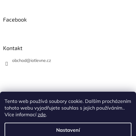
Facebook
Kontakt
obchod
@
iotlevne.cz
Tento web používá soubory cookie. Dalším procházením
Hodnocení na Heureka.cz
tohoto webu vyjadřujete souhlas s jejich používáním..
Více informací
zde
.
Nastavení
Vytvořil Shoptet