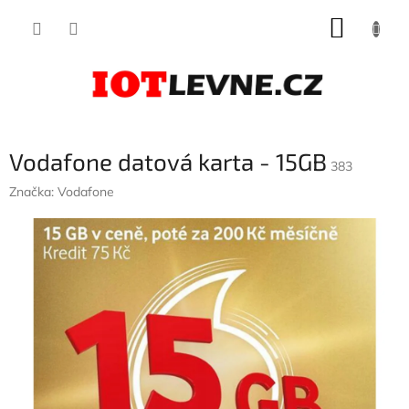
Přejít
NÁKUP
na
obsah
KOŠÍK
Vodafone datová karta - 15GB
383
Značka:
Vodafone