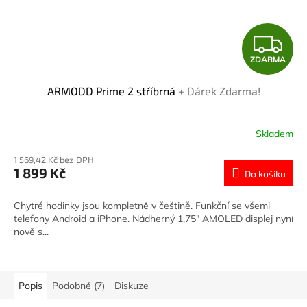
Z
ZDARMA
D
ARMODD Prime 2 stříbrná
+ Dárek Zdarma!
A
R
Skladem
M
1 569,42 Kč bez DPH
1 899 Kč
Do košíku
A
Chytré hodinky jsou kompletně v češtině. Funkční se všemi
telefony Android a iPhone. Nádherný 1,75″ AMOLED displej nyní
nově s...
Popis
Podobné (7)
Diskuze