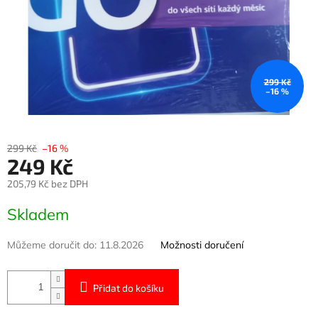
299 Kč
–16 %
299 Kč
–16 %
249 Kč
205,79 Kč bez DPH
Měrná
Skladem
cena:
Můžeme doručit do:
11.8.2026
Možnosti doručení
Přidat do košíku