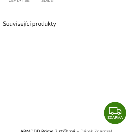
ZEPTAT SE
SDÍLET
Související produkty
Z
ZDARMA
D
ARMODD Prime 2 stříbrná
+ Dárek Zdarma!