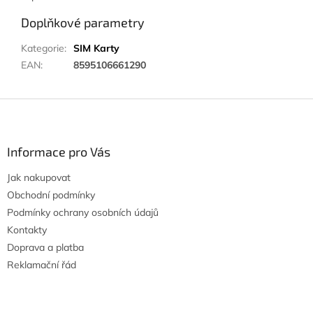
Doplňkové parametry
Kategorie
:
SIM Karty
EAN
:
8595106661290
Z
á
p
a
Informace pro Vás
t
Jak nakupovat
í
Obchodní podmínky
Podmínky ochrany osobních údajů
Kontakty
Doprava a platba
Reklamační řád