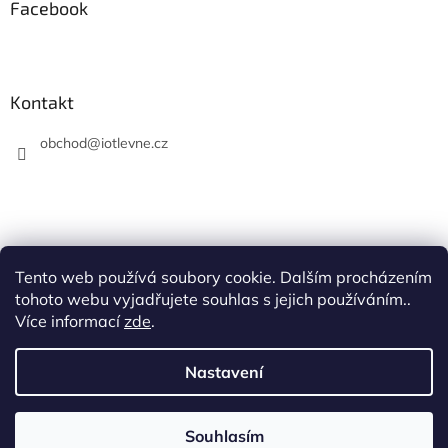
Facebook
Kontakt
obchod
@
iotlevne.cz
Tento web používá soubory cookie. Dalším procházením
Hodnocení na Heureka.cz
tohoto webu vyjadřujete souhlas s jejich používáním..
Více informací
zde
.
Nastavení
Vytvořil Shoptet
Souhlasím
Copyright 2026
iotlevne.cz
. Všechna práva vyhrazena.