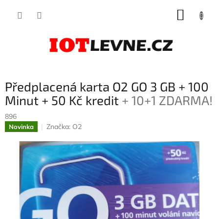
Přejít
NÁKUP
na
obsah
KOŠÍK
Předplacená karta O2 GO 3 GB + 100
Minut + 50 Kč kredit
+ 10+1 ZDARMA!
896
Značka:
O2
Novinka