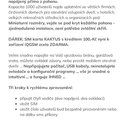
napájený přímo z pohonu.
Kapacita 1000 uživatelů najde uplatnění ve větších firmách,
činžovních domech pro otevírání vstupních dveří, v hotelích,
velkých rekreačních střediscích a organizacích pod.
Miniaturní rozměry, vejde se pod kryt každého pohonu -
zjednodušená instalace, není potřeba zvláštní skříň.
DÁREK: SIM karta KAKTUS s kreditem 100,-Kč nyní k
zařízení iQGSM zcela ZDARMA.
Velmi snadno napojíte na Vaši vjezdovou bránu, garážová
vrata, můžete ovládat závory, nebo prostě mobilem otevírat
dveře ...
Nepřipojujete počítač, USB kabely, neinstalujete
ovladače a konfigurační programy ... vše je snadné a
intuitivní ... a funguje IHNED ...
Tři kroky k rychlému zprovoznění:
připojit čtyři vodiče (dva napájení, dva ovládací)
vložit SIM
uložit čísla uživatelů buď bezpatně prozvoněním nebo
na dálku sms příkazy