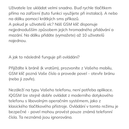
Uživatele lze ukládat velmi snadno. Buď rychle tlačítkem
přímo na zařízení (tuto funkci využijete při instalaci). A nebo
na dálku pomocí krátkých sms příkazů.
A pokud je uživatelů víc? Náš GSM klíč disponuje
nejjednodušším způsobem jejich hromadného přidávání a
mazání. Na dálku přidáte (vymažete) až 10 uživatelů
najednou.
A jak to následně funguje při ovládání?
Přijíždíte k bráně (k vratům), prozvoníte z Vašeho mobilu,
GSM klíč pozná Vaše číslo a provede povel - otevře bránu
(nebo ji zavře).
Nezáleží na typu Vašeho telefonu, není potřeba aplikace.
iQGSM lze stejně dobře ovládat z moderního dotykového
telefonu s libovolným operačním systémem, jako z
klasického tlačítkového přístroje. Ovládání v tomto režimu je
bezpečné - povel mohou provést pouze známá telefonní
čísla. Ta neznámá jsou ignorována.