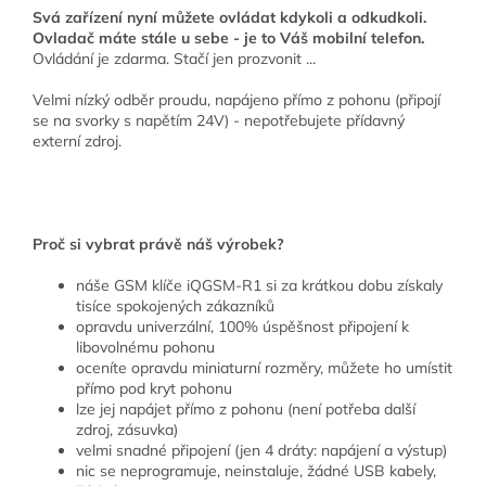
Svá zařízení nyní můžete ovládat kdykoli a odkudkoli.
Ovladač máte stále u sebe - je to Váš mobilní telefon.
Ovládání je zdarma. Stačí jen prozvonit ...
Velmi nízký odběr proudu, napájeno přímo z pohonu (připojí
se na svorky s napětím 24V) - nepotřebujete přídavný
externí zdroj.
Proč si vybrat právě náš výrobek?
náše GSM klíče iQGSM-R1 si za krátkou dobu získaly
tisíce spokojených zákazníků
opravdu univerzální, 100% úspěšnost připojení k
libovolnému pohonu
oceníte opravdu miniaturní rozměry, můžete ho umístit
přímo pod kryt pohonu
lze jej napájet přímo z pohonu (není potřeba další
zdroj, zásuvka)
velmi snadné připojení (jen 4 dráty: napájení a výstup)
nic se neprogramuje, neinstaluje, žádné USB kabely,