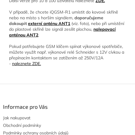
Další verze pro 10 a 100 uživatelů naleznete
ZDE.
V případě, že chcete iQGSM-R1 umístit do kovové skříně
nebo na místo s horším signálem,
doporučujeme
dokoupit
externí anténu ANT1
(viz. foto), nebo při umístění
do plastové skříně lze signál zesílit plochou,
nalepovací
anténou ANT2
.
Pokud potřebujete GSM klíčem spínat výkonové spotřebiče,
můžete využít např. výkonové relé Schneider s 12V cívkou a
přepínacím kontaktem se zatížením až 250V/12A
-
naleznete ZDE.
Z
á
p
a
Informace pro Vás
t
Jak nakupovat
í
Obchodní podmínky
Podmínky ochrany osobních údajů