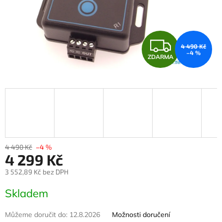
Z
4 490 Kč
–4 %
ZDARMA
D
A
R
M
A
4 490 Kč
–4 %
4 299 Kč
3 552,89 Kč bez DPH
Měrná
Skladem
cena:
Můžeme doručit do:
12.8.2026
Možnosti doručení