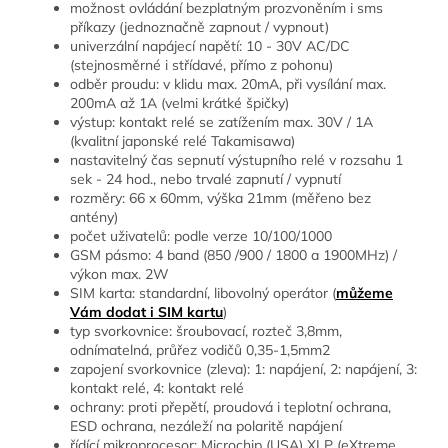
možnost ovládání bezplatným prozvoněním i sms
příkazy (jednoznačně zapnout / vypnout)
univerzální napájecí napětí: 10 - 30V AC/DC
(stejnosměrné i střídavé, přímo z pohonu)
odběr proudu: v klidu max. 20mA, při vysílání max.
200mA až 1A (velmi krátké špičky)
výstup: kontakt relé se zatížením max. 30V / 1A
(kvalitní japonské relé Takamisawa)
nastavitelný čas sepnutí výstupního relé v rozsahu 1
sek - 24 hod., nebo trvalé zapnutí / vypnutí
rozměry: 66 x 60mm, výška 21mm (měřeno bez
antény)
počet uživatelů: podle verze 10/100/1000
GSM pásmo: 4 band (850 /900 / 1800 a 1900MHz) /
výkon max. 2W
SIM karta: standardní, libovolný operátor (
můžeme
Vám dodat i SIM kartu
)
typ svorkovnice: šroubovací, rozteč 3,8mm,
odnímatelná, průřez vodičů 0,35-1,5mm2
zapojení svorkovnice (zleva): 1: napájení, 2: napájení, 3:
kontakt relé, 4: kontakt relé
ochrany: proti přepětí, proudová i teplotní ochrana,
ESD ochrana, nezáleží na polaritě napájení
řídící mikroprocesor: Microchip (USA) XLP (eXtreme