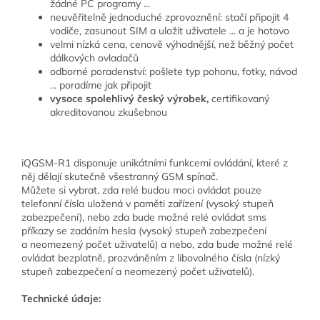
žádné PC programy ...
neuvěřitelně jednoduché zprovoznění: stačí připojit 4
vodiče, zasunout SIM a uložit uživatele ... a je hotovo
velmi nízká cena, cenově výhodnější, než běžný počet
dálkových ovladačů
odborné poradenství: pošlete typ pohonu, fotky, návod
... poradíme jak připojit
vysoce spolehlivý český výrobek,
certifikovaný
akreditovanou zkušebnou
iQGSM-R1 disponuje unikátními funkcemi ovládání, které z
něj dělají skutečně všestranný GSM spínač.
Můžete si vybrat, zda relé budou moci ovládat pouze
telefonní čísla uložená v paměti zařízení (vysoký stupeň
zabezpečení), nebo zda bude možné relé ovládat sms
příkazy se zadáním hesla (vysoký stupeň zabezpečení
a neomezený počet uživatelů) a nebo, zda bude možné relé
ovládat bezplatně, prozváněním z libovolného čísla (nízký
stupeň zabezpečení a neomezený počet uživatelů).
Technické údaje: