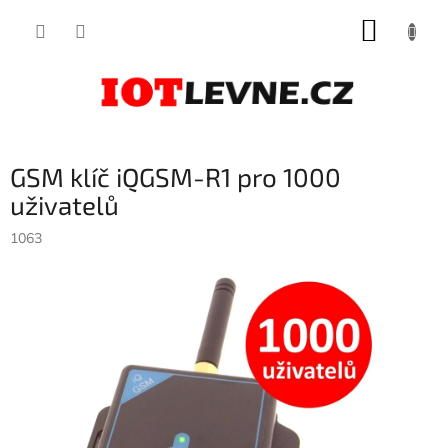
Přejít
NÁKUP
na
obsah
KOŠÍK
GSM klíč iQGSM-R1 pro 1000
uživatelů
1063