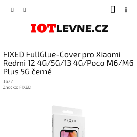
Přejít
NÁKUP
na
obsah
KOŠÍK
FIXED FullGlue-Cover pro Xiaomi
Redmi 12 4G/5G/13 4G/Poco M6/M6
Plus 5G černé
1677
Značka:
FIXED