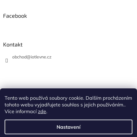
Facebook
Kontakt
obchod
@
iotlevne.cz
Tento web používá soubory cookie. Dalším procházením
Hodnocení na Heureka.cz
tohoto webu vyjadřujete souhlas s jejich používáním..
Více informací
zde
.
Nastavení
Vytvořil Shoptet