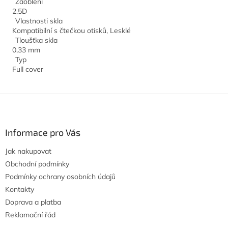
Zaoblení
2.5D
Vlastnosti skla
Kompatibilní s čtečkou otisků, Lesklé
Tloušťka skla
0,33 mm
Typ
Full cover
Z
á
p
a
Informace pro Vás
t
Jak nakupovat
í
Obchodní podmínky
Podmínky ochrany osobních údajů
Kontakty
Doprava a platba
Reklamační řád