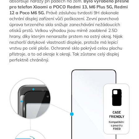
absorbuje nárazy při pádech na zem.
Bylo vyrobeno přesně
pro telefon
Xiaomi a POCO
Redmi 13, M6 Plus 5G, Redmi
12 a Poco M6 5G
.
Právě zásluhou tvrdosti 9H dokonale
ochrání displej zařízení vůči poškození. Zevní povrchová
úprava tvrzeného skla snižuje zanechávání nežádoucích
otisků prstů. Velkou výhodou jsou mírně zaoblené 2.5D
hrany, díky kterým nenarazíte prstem na ostrý okraj. Nijak
nezhorší dotykové vlastnosti displeje, protože má lepicí
vrstvu po celé ploše. Ochranné sklo pokrývá celou plochu
přístroje, a to od okraje k okraji. Tak zůstane celý displej
perfektně chráněný.