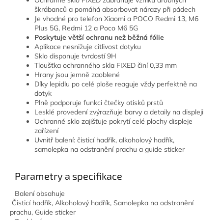
škrábanců a pomáhá absorbovat nárazy při pádech
Je vhodné pro telefon Xiaomi a POCO Redmi 13, M6
Plus 5G, Redmi 12 a Poco M6 5G
Poskytuje větší ochranu než běžná fólie
Aplikace nesnižuje citlivost dotyku
Sklo disponuje tvrdostí 9H
Tloušťka ochranného skla FIXED činí 0,33 mm
Hrany jsou jemně zaoblené
Díky lepidlu po celé ploše reaguje vždy perfektně na
dotyk
Plně podporuje funkci čtečky otisků prstů
Lesklé provedení zvýrazňuje barvy a detaily na displeji
Ochranné sklo zajišťuje pokrytí celé plochy displeje
zařízení
Uvnitř balení: čisticí hadřík, alkoholový hadřík,
samolepka na odstranění prachu a guide sticker
Parametry a specifikace
Balení obsahuje
Čisticí hadřík, Alkoholový hadřík, Samolepka na odstranění
prachu, Guide sticker