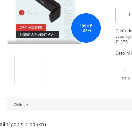
199 Kč
–37 %
Držák do
výborným
7" ( 55 -
Detailní
TISK
s
Diskuze
ailní popis produktu