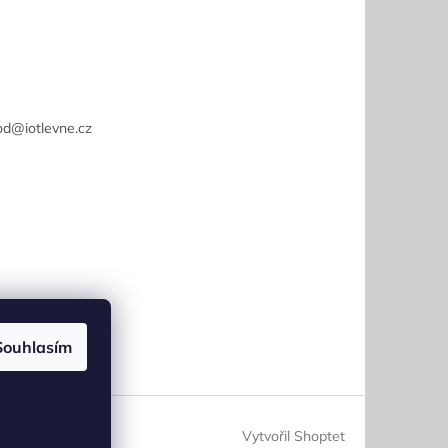
od
@
iotlevne.cz
Souhlasím
Vytvořil Shoptet