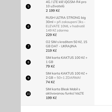
4G / LTE klíč iQGSM-R4 pro
10 uživatelů
2 199 Kč
RUSH ULTRA STRONG big
30ml
+ při zakoupení 3ks -
ELEVATE 10ML v hodnotě
149 Kč zdarma
229 Kč
O2 SIM s kreditem 50 Kč, 15
GB DAT - UKRAJINA
219 Kč
SIM karta KAKTUS 100 Kč +
1 GB
79 Kč
SIM karta KAKTUS 100 Kč +
2 GB
+ 50+1 ZDARMA!
74 Kč
SIM karta Blesk Mobil s
aktivovanou funkcí VoLTE
199 Kč
Z