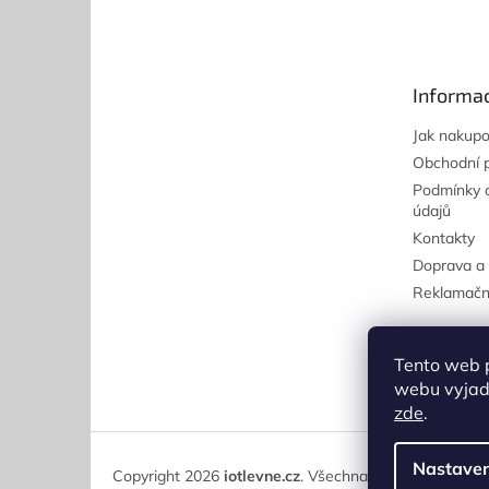
á
p
a
t
Informac
í
Jak nakupo
Obchodní 
Podmínky 
údajů
Kontakty
Doprava a 
Reklamačn
Tento web 
webu vyjadř
zde
.
Nastaven
Copyright 2026
iotlevne.cz
. Všechna práva vyhrazena