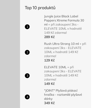
Top 10 produktů
Jungle Juice Black Label
Poppers Xtreme Formula 30
ml
+ při zakoupení 3ks -
ELEVATE 10ML v hodnotě
149 Kč zdarma!
289 Kč
Rush Ultra Strong 10 ml
+ při
zakoupení 3ks - ELEVATE
10ML v hodnotě 149 Kč
zdarma!
129 Kč
ELEVATE 10ML
+ při
zakoupení 3ks - ELEVATE
10ML v hodnotě 149 Kč
zdarma!
149 Kč
"JOINT" Plyšová pískací
hračka - roztomilé plyšové
dárky
349 Kč