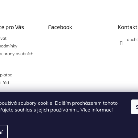
e pro Vás
Facebook
Kontakt
vat
obch
podmínky
ochrany osobních
platba
í řád
používá soubory cookie. Dalším procházením tohoto
Hodnocení na Heureka.cz
ujete souhlas s jejich používáním.. Více informací
í
.