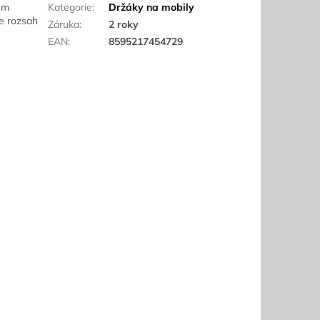
em
Kategorie
:
Držáky na mobily
e rozsah
Záruka
:
2 roky
EAN
:
8595217454729