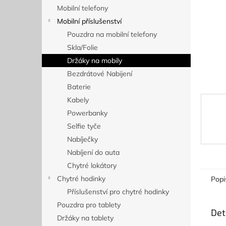
n
Mobilní telefony
e
Mobilní příslušenství
l
Pouzdra na mobilní telefony
Skla/Folie
Držáky na mobily
Bezdrátové Nabijení
Baterie
Kabely
Powerbanky
Selfie tyče
Nabíječky
Nabíjení do auta
Chytré lokátory
Chytré hodinky
Popi
Příslušenství pro chytré hodinky
Pouzdra pro tablety
Det
Držáky na tablety