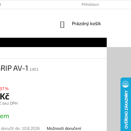
RANY OSOBNÍCH ÚDAJŮ
KONTAKTY
Přihlášení
DOPRAVA A PLATBA
NÁKUPNÍ
Prázdný košík
KOŠÍK
RIP AV-1
1401
37 %
 Kč
č bez DPH
dem
oručit do:
10.8.2026
Možnosti doručení