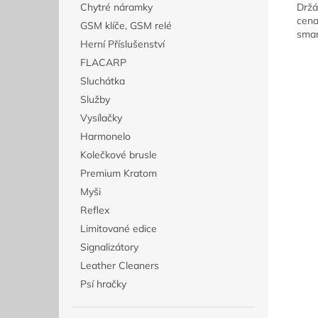
Chytré náramky
Držá
cena
GSM klíče, GSM relé
smar
Herní Příslušenství
FLACARP
Sluchátka
Služby
Vysílačky
Harmonelo
Kolečkové brusle
Premium Kratom
Myši
Reflex
Limitované edice
Signalizátory
Leather Cleaners
Psí hračky