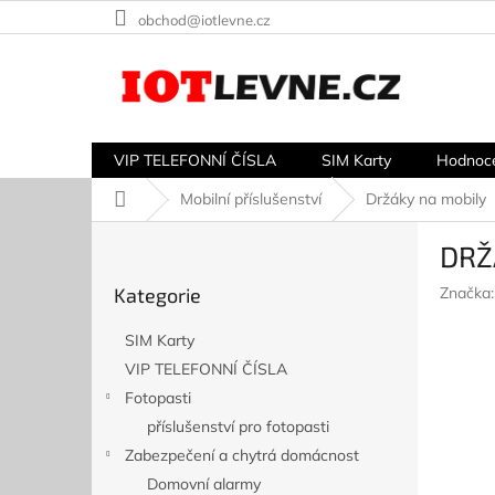
Přejít
obchod@iotlevne.cz
na
obsah
VIP TELEFONNÍ ČÍSLA
SIM Karty
Hodnoc
Domů
Mobilní příslušenství
Držáky na mobily
P
DRŽ
o
Přeskočit
s
Kategorie
Značka
kategorie
t
r
SIM Karty
a
VIP TELEFONNÍ ČÍSLA
n
Fotopasti
n
í
příslušenství pro fotopasti
p
Zabezpečení a chytrá domácnost
a
Domovní alarmy