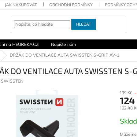
JAK NAKUPOVAT
OBCHODNÍ PODMÍNKY
PODMÍNKY OCH
HLEDAT
ení na HEUREKA.CZ
Napište nám
DRŽÁK DO VENTILACE AUTA SWISSTEN S-GRIP AV-1
ÁK DO VENTILACE AUTA SWISSTEN S-G
:
SWISSTEN
199 Kč
–
124
102,48 K
Měrná
Skla
cena:
Můžeme d