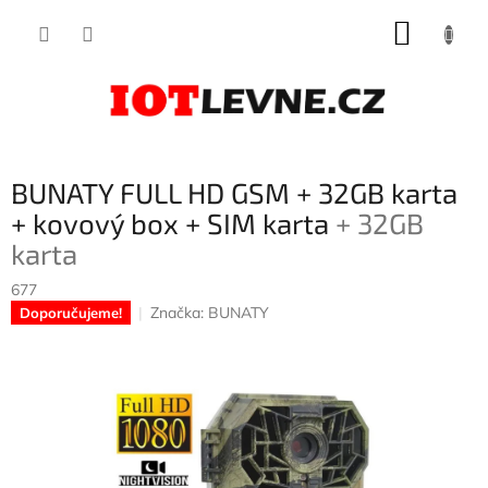
Přejít
NÁKUP
na
obsah
KOŠÍK
BUNATY FULL HD GSM + 32GB karta
+ kovový box + SIM karta
+ 32GB
karta
677
Značka:
BUNATY
Doporučujeme!