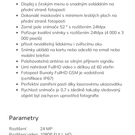
Displej s českým menu a snadným ovládáním na
přední straně fotopasti
Dokonalé maskování s minimem lesklých ploch na
přední straně fotopasti
Zorné pole snímače 52 ° s rozlišením 24Mpx
Pořizuje kvalitní snímky s rozlišením 24Mpx (4 000 x 3
000 pixelů)
přísvit neviditelný lidskému i zvířecímu oku
Snímky ukládá na kartu nebo odesílá na email nebo
mobilní telefon
Polohovatelná anténa se silným příjmem signálu
Umí nahrávat FullHD video s délkou až 60 vteřin
Fotopast Bunaty FullHD GSM je vodotěsná
(certifikace IP67)
Perfektní zamíření pasti díky laserovému ukazovátku
Rychlost snímače je 0,7 s ideálně tak,aby sledovaný
objekt byl zachycen uprostřed fotografie
Parametry
Rozlišení
24 MP
Rozlišení videa
1080P FULL HD