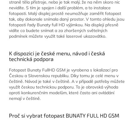
straně těla přístroje, nebo je tak malý, že na něm skoro nic
nevidíte. S tím je spojen i další problém, a to instalace
fotopasti. Malý displej prostě neumožňuje zaměřit fotopast
tak, aby dokonale snímala daný prostor. V tomto ohledu jsou
fotopasti řady Bunaty full HD výjimkou. Na displeji přesně
vidíte co budete snímat a za zhoršených světelných
podmínek můžete využít také laserové ukazovátko.
K dispozici je české menu, návod i česká
technická podpora
Fotopast Bunaty FullHD GSM je vyrobena s lokalizací pro
Českou a Slovenskou republiku. Díky tomu je celé menu v
češtině. Návod je také v češtině. A v případě potřeby můžete
využít českou technickou podporu. To je obrovská výhoda
oproti konkurenčním modelům, které často ani ovládání
nemají v češtině.
Proč si vybrat fotopast BUNATY FULL HD GSM