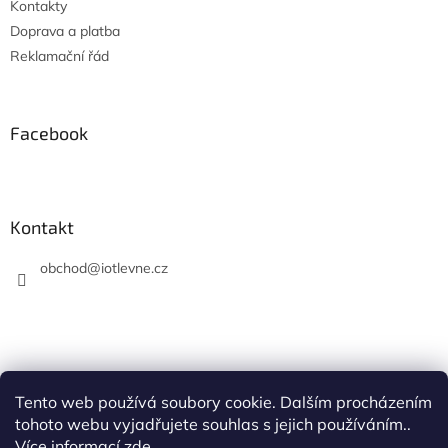
Kontakty
Doprava a platba
Reklamační řád
Facebook
Kontakt
obchod
@
iotlevne.cz
Tento web používá soubory cookie. Dalším procházením
Hodnocení na Heureka.cz
tohoto webu vyjadřujete souhlas s jejich používáním..
Více informací
zde
.