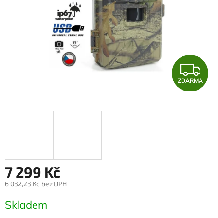
Z
ZDARMA
D
A
R
M
A
7 299 Kč
6 032,23 Kč bez DPH
Měrná
Skladem
cena: