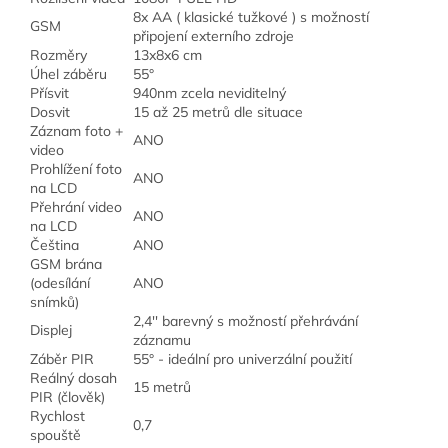
8x AA ( klasické tužkové ) s možností
GSM
připojení externího zdroje
Rozměry
13x8x6 cm
Úhel záběru
55°
Přísvit
940nm zcela neviditelný
Dosvit
15 až 25 metrů dle situace
Záznam foto +
ANO
video
Prohlížení foto
ANO
na LCD
Přehrání video
ANO
na LCD
Čeština
ANO
GSM brána
(odesílání
ANO
snímků)
2,4'' barevný s možností přehrávání
Displej
záznamu
Záběr PIR
55° - ideální pro univerzální použití
Reálný dosah
15 metrů
PIR (člověk)
Rychlost
0,7
spouště