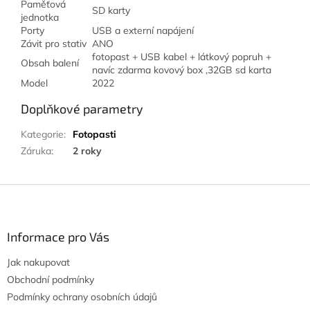
Paměťová
SD karty
jednotka
Porty
USB a externí napájení
Závit pro stativ
ANO
fotopast + USB kabel + látkový popruh +
Obsah balení
navíc zdarma kovový box ,32GB sd karta
Model
2022
Doplňkové parametry
Kategorie
:
Fotopasti
Záruka
:
2 roky
Z
á
p
a
Informace pro Vás
t
Jak nakupovat
í
Obchodní podmínky
Podmínky ochrany osobních údajů