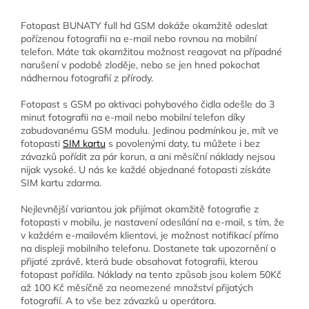
Fotopast BUNATY full hd GSM dokáže okamžitě odeslat
pořízenou fotografii na e-mail nebo rovnou na mobilní
telefon. Máte tak okamžitou možnost reagovat na případné
narušení v podobě zloděje, nebo se jen hned pokochat
nádhernou fotografií z přírody.
Fotopast s GSM po aktivaci pohybového čidla odešle do 3
minut fotografii na e-mail nebo mobilní telefon díky
zabudovanému GSM modulu. Jedinou podmínkou je, mít ve
fotopasti
SIM kartu
s povolenými daty, tu můžete i bez
závazků pořídit za pár korun, a ani měsíční náklady nejsou
nijak vysoké. U nás ke každé objednané fotopasti získáte
SIM kartu zdarma.
Nejlevnější variantou jak přijímat okamžitě fotografie z
fotopasti v mobilu, je nastavení odesílání na e-mail, s tím, že
v každém e-mailovém klientovi, je možnost notifikací přímo
na displeji mobilního telefonu. Dostanete tak upozornění o
přijaté zprávě, která bude obsahovat fotografii, kterou
fotopast pořídila. Náklady na tento způsob jsou kolem 50Kč
až 100 Kč měsíčně za neomezené množství přijatých
fotografií. A to vše bez závazků u operátora.