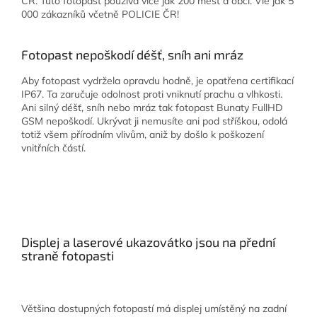
ČR. Tuto fotopast používá více jak 200 měst a obci. Víe jak 5
000 zákazníků včetně POLICIE ČR!
Fotopast nepoškodí déšť, sníh ani mráz
Aby fotopast vydržela opravdu hodně, je opatřena certifikací
IP67. Ta zaručuje odolnost proti vniknutí prachu a vlhkosti.
Ani silný déšť, sníh nebo mráz tak fotopast Bunaty FullHD
GSM nepoškodí. Ukrývat ji nemusíte ani pod stříškou, odolá
totiž všem přírodním vlivům, aniž by došlo k poškození
vnitřních částí.
Displej a laserové ukazovátko jsou na přední
straně fotopasti
Většina dostupných fotopastí má displej umístěný na zadní