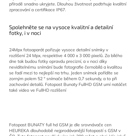
přírodě snadno ukryjete. Dlouhou životnost podtrhuje kvalitní
zpracování a certifikace IP67.
Spolehněte se na vysoce kvalitní a detailní
fotky, i v noci
24Mpx fotoaparát pořizuje vysoce detailní snímky v
rozlišení 24 Mpx, respektive 4 000 x 3 000 pixelů. Za bílého
dne tak budou fotky opravdu precizní, a v noci díky
neviditelnému snímání bude fotografie černobílá a kvalitou
se řadí mezi to nejlepší na trhu. Jeden snímek pořídíte se
zorným polem 52 ° snímače během 0,7 sekundy, a to při
zachování detailů. Fotopast Bunaty FullHD GSM umí natáčet
také video ve FullHD rozlišení
Fotopast BUNATY full hd GSM je dle srovnávače cen
HEUREKA dlouhodobě nejprodávanější fotopastí s GSM v