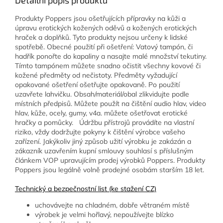
Detailní popis produktu
Produkty Poppers jsou ošetřujících přípravky na kůži a
úpravu erotických kožených oděvů a kožených erotických
hraček a doplňků. Tyto produkty nejsou určeny k lidské
spotřebě. Obecné použití při ošetření: Vatový tampón, či
hadřík ponořte do kapaliny a nasajte malé množství tekutiny.
Tímto tampónem můžete snadno očistit všechny kovové či
kožené předměty od nečistoty. Předměty vyžadující
opakované ošetření ošetřujte opakovaně. Po použití
uzavřete lahvičku. Obsah/materiál/obal zlikvidujte podle
místních předpisů. Můžete použít na čištění audio hlav, video
hlav, kůže, ocely, gumy, v4a. můžete ošetřovat erotické
hračky a pomůcky. Údržbu přístrojů provádíte na vlastní
riziko, vždy dodržujte pokyny k čištění výrobce vašeho
zařízení. Jakýkoliv jiný způsob užití výrobku je zakázán a
zákazník uzavřením kupní smlouvy souhlasí s příslušným
článkem VOP upravujícím prodej výrobků Poppers. Produkty
Poppers jsou legálně volně prodejné osobám starším 18 let.
Technický a bezpečnostní list (ke stažení CZ)
uchovávejte na chladném, dobře větraném místě
výrobek je velmi hořlavý, nepoužívejte blízko