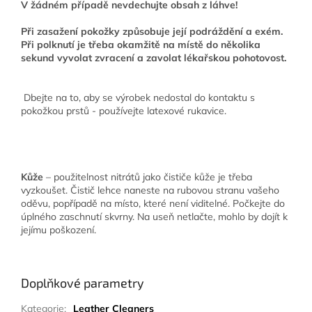
V žádném případě nevdechujte obsah z láhve!
Při zasažení pokožky způsobuje její podráždění a exém.
Při polknutí je třeba okamžitě na místě do několika
sekund vyvolat zvracení a zavolat lékařskou pohotovost.
Dbejte na to, aby se výrobek nedostal do kontaktu s
pokožkou prstů - používejte latexové rukavice.
Kůže
– použitelnost nitrátů jako čističe kůže je třeba
vyzkoušet. Čistič lehce naneste na rubovou stranu vašeho
oděvu, popřípadě na místo, které není viditelné. Počkejte do
úplného zaschnutí skvrny. Na useň netlačte, mohlo by dojít k
jejímu poškození.
Doplňkové parametry
Kategorie
:
Leather Cleaners