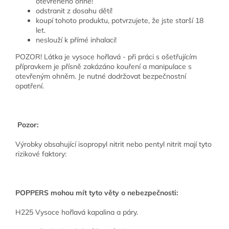
otevřeného ohně!
odstranit z dosahu dětí!
koupí tohoto produktu, potvrzujete, že jste starší 18
let.
neslouží k přímé inhalaci!
POZOR! Látka je vysoce hořlavá - při práci s ošetřujícím
přípravkem je přísně zakázáno kouření a manipulace s
otevřeným ohněm. Je nutné dodržovat bezpečnostní
opatření.
Pozor:
Výrobky obsahující isopropyl nitrit nebo pentyl nitrit mají tyto
rizikové faktory:
POPPERS mohou mít tyto věty o nebezpečnosti:
H225 Vysoce hořlavá kapalina a páry.