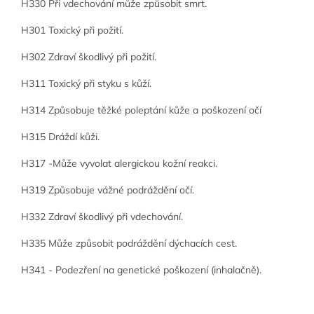
H330 Při vdechování může způsobit smrt.
H301 Toxický při požití.
H302 Zdraví škodlivý při požití.
H311 Toxický při styku s kůží.
H314 Způsobuje těžké poleptání kůže a poškození očí
H315 Dráždí kůži.
H317 -Může vyvolat alergickou kožní reakci.
H319 Způsobuje vážné podráždění očí.
H332 Zdraví škodlivý při vdechování.
H335 Může způsobit podráždění dýchacích cest.
H341 - Podezření na genetické poškození (inhalačně).