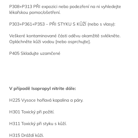
P308+P313 PŘI expozici nebo podezření na ni vyhledejte
lékařskou pomoc/ošetření.
P303+P361+P353 – PŘI STYKU S KŮŽÍ (nebo s vlasy):
Veškeré kontaminované části oděvu okamžitě svlékněte.
Opláchněte kůži vodou [nebo osprchujte].
P405 Skladujte uzamčené
V případě Isopropyl nitrite dále:
H225 Vysoce hořlavá kapalina a páry.
H301 Toxický při požití.
H311 Toxický při styku s kůží.
H315 Dráždí kůži.