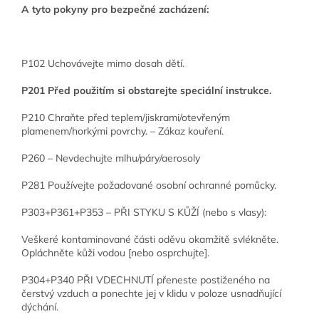
A tyto pokyny pro bezpečné zacházení:
P102 Uchovávejte mimo dosah dětí.
P201 Před použitím si obstarejte speciální instrukce.
P210 Chraňte před teplem/jiskrami/otevřeným
plamenem/horkými povrchy. – Zákaz kouření.
P260 – Nevdechujte mlhu/páry/aerosoly
P281 Používejte požadované osobní ochranné pomůcky.
P303+P361+P353 – PŘI STYKU S KŮŽÍ (nebo s vlasy):
Veškeré kontaminované části oděvu okamžitě svlékněte.
Opláchněte kůži vodou [nebo osprchujte].
P304+P340 PŘI VDECHNUTÍ přeneste postiženého na
čerstvý vzduch a ponechte jej v klidu v poloze usnadňující
dýchání.