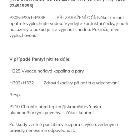
224919293)
P305+P351+P338 PŘI ZASAŽENÍ OČÍ: Několik minut
opatrně vyplachujte vodou. Vyndejte kontaktní čočky, jsou-li
nasazeny a pokud je lze vyjmout snadno. Pokračujte ve
vyplachování.
V případě Pentyl nitrite dále:
H225 Vysoce hořlavá kapalina a páry.
H302+H332 Zdraví škodlivý při požití a vdechování.
Resp.
P210 Chraňtě před teplem/jiskrami/otevřeným
plamene/horkými povrchy. – Zákaz kouření.
Za škody vzniklé použitím v rozporu s výše uvedeným i
pravidly neneseme odpovědnost.