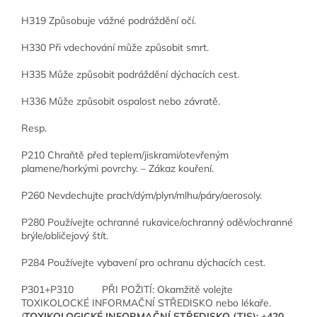
H319 Způsobuje vážné podráždění očí.
H330 Při vdechování může způsobit smrt.
H335 Může způsobit podráždění dýchacích cest.
H336 Může způsobit ospalost nebo závratě.
Resp.
P210 Chraňtě před teplem/jiskrami/otevřeným
plamene/horkými povrchy. – Zákaz kouření.
P260 Nevdechujte prach/dým/plyn/mlhu/páry/aerosoly.
P280 Používejte ochranné rukavice/ochranný oděv/ochranné
brýle/obličejový štít.
P284 Používejte vybavení pro ochranu dýchacích cest.
P301+P310 PŘI POŽITÍ: Okamžitě volejte
TOXIKOLOCKÉ INFORMAČNÍ STŘEDISKO nebo lékaře.
(
TOXIKOLOGICKÉ INFORMAČNÍ STŘEDISKO (TIS): +420