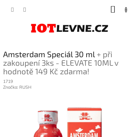
Přejít
NÁKUP
na
obsah
KOŠÍK
Amsterdam Speciál 30 ml
+ při
zakoupení 3ks - ELEVATE 10ML v
hodnotě 149 Kč zdarma!
1719
Značka:
RUSH